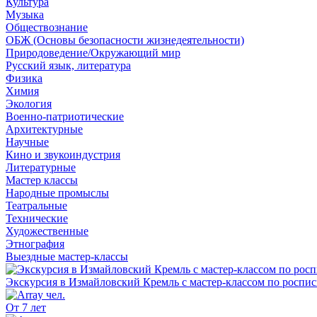
Культура
Музыка
Обществознание
ОБЖ (Основы безопасности жизнедеятельности)
Природоведение/Окружающий мир
Русский язык, литература
Физика
Химия
Экология
Военно-патриотические
Архитектурные
Научные
Кино и звукоиндустрия
Литературные
Мастер классы
Народные промыслы
Театральные
Технические
Художественные
Этнография
Выездные мастер-классы
Экскурсия в Измайловский Кремль с мастер-классом по роспи
От 7 лет