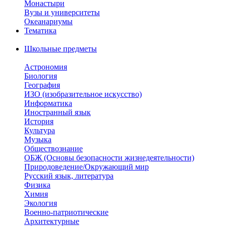
Монастыри
Вузы и университеты
Океанариумы
Тематика
Школьные предметы
Астрономия
Биология
География
ИЗО (изобразительное искусство)
Информатика
Иностранный язык
История
Культура
Музыка
Обществознание
ОБЖ (Основы безопасности жизнедеятельности)
Природоведение/Окружающий мир
Русский язык, литература
Физика
Химия
Экология
Военно-патриотические
Архитектурные