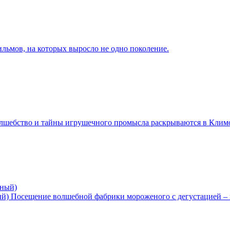
льмов, на которых выросло не одно поколение.
лшебство и тайны игрушечного промысла раскрываются в Климо
ый)
Посещение волшебной фабрики мороженого с дегустацией – 