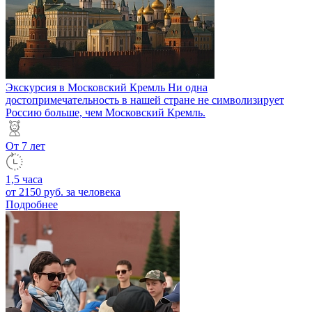
Экскурсия в Московский Кремль
Ни одна
достопримечательность в нашей стране не символизирует
Россию больше, чем Московский Кремль.
От 7 лет
1,5 часа
от 2150 руб.
за человека
Подробнее