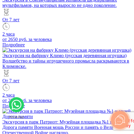
мультфильмов, на которых выросло не одно поколение.
От 7 лет
2 часа
от 2650 руб.
за человека
Подробнее
Экскурсия на фабрику Климо (русская деревянная игрушка)
Волшебство и тайны игрушечного промысла раскрываются в
Климовске.
От 7 лет
2 часа
от 2200 руб.
за человека
Подробнее
WhatsApp
Экскурсия в парк Патриот: Музейная площадка №1 и музей
Дорога памяти
Военная мощь России и память о Великой
Отечественной Войне наглядно.