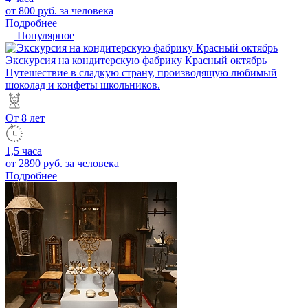
от 800 руб.
за человека
Подробнее
Популярное
Экскурсия на кондитерскую фабрику Красный октябрь
Путешествие в сладкую страну, производящую любимый
шоколад и конфеты школьников.
От 8 лет
1,5 часа
от 2890 руб.
за человека
Подробнее