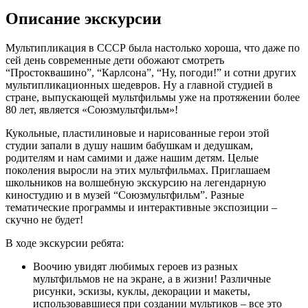
Описание экскурсии
Мультипликация в СССР была настолько хороша, что даже по
сей день современные дети обожают смотреть
“Простоквашино”, “Карлсона”, “Ну, погоди!” и сотни других
мультипликационных шедевров. Ну а главной студией в
стране, выпускающей мультфильмы уже на протяжении более
80 лет, является «Союзмультфильм»!
Кукольные, пластилиновые и нарисованные герои этой
студии запали в душу нашим бабушкам и дедушкам,
родителям и нам самими и даже нашим детям. Целые
поколения выросли на этих мультфильмах. Приглашаем
школьников на волшебную экскурсию на легендарную
киностудию и в музей “Союзмультфильм”. Разные
тематические программы и интерактивные экспозиции –
скучно не будет!
В ходе экскурсии ребята:
Воочию увидят любимых героев из разных
мультфильмов не на экране, а в жизни! Различные
рисунки, эскизы, куклы, декорации и макеты,
использовавшиеся при создании мультиков – все это