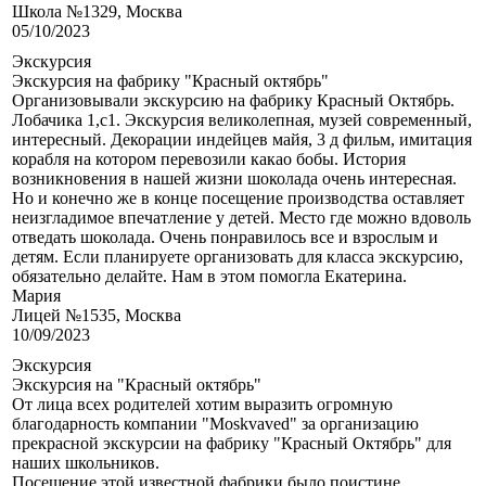
Школа №1329, Москва
05/10/2023
Экскурсия
Экскурсия на фабрику "Красный октябрь"
Организовывали экскурсию на фабрику Красный Октябрь.
Лобачика 1,с1. Экскурсия великолепная, музей современный,
интересный. Декорации индейцев майя, 3 д фильм, имитация
корабля на котором перевозили какао бобы. История
возникновения в нашей жизни шоколада очень интересная.
Но и конечно же в конце посещение производства оставляет
неизгладимое впечатление у детей. Место где можно вдоволь
отведать шоколада. Очень понравилось все и взрослым и
детям. Если планируете организовать для класса экскурсию,
обязательно делайте. Нам в этом помогла Екатерина.
Мария
Лицей №1535, Москва
10/09/2023
Экскурсия
Экскурсия на "Красный октябрь"
От лица всех родителей хотим выразить огромную
благодарность компании "Moskvaved" за организацию
прекрасной экскурсии на фабрику "Красный Октябрь" для
наших школьников.
Посещение этой известной фабрики было поистине