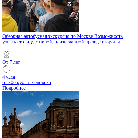
Обзорная автобусная экскурсия по Москве
Возможность
узнать столицу с новой, неизведанной прежде стороны.
От 7 лет
4 часа
от 800 руб.
за человека
Подробнее