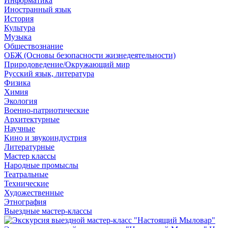
Информатика
Иностранный язык
История
Культура
Музыка
Обществознание
ОБЖ (Основы безопасности жизнедеятельности)
Природоведение/Окружающий мир
Русский язык, литература
Физика
Химия
Экология
Военно-патриотические
Архитектурные
Научные
Кино и звукоиндустрия
Литературные
Мастер классы
Народные промыслы
Театральные
Технические
Художественные
Этнография
Выездные мастер-классы