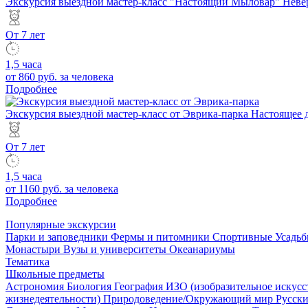
Экскурсия выездной мастер-класс "Настоящий Мыловар"
Неве
От 7 лет
1,5 часа
от 860 руб.
за человека
Подробнее
Экскурсия выездной мастер-класс от Эврика-парка
Настоящее 
От 7 лет
1,5 часа
от 1160 руб.
за человека
Подробнее
Популярные экскурсии
Парки и заповедники
Фермы и питомники
Спортивные
Усадь
Монастыри
Вузы и университеты
Океанариумы
Тематика
Школьные предметы
Астрономия
Биология
География
ИЗО (изобразительное искусс
жизнедеятельности)
Природоведение/Окружающий мир
Русски