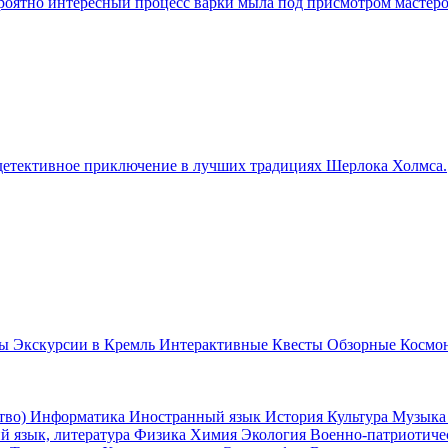
роятно интересный процесс варки мыла под присмотром мастеро
детективное приключение в лучших традициях Шерлока Холмса.
бы
Экскурсии в Кремль
Интерактивные
Квесты
Обзорные
Космон
тво)
Информатика
Иностранный язык
История
Культура
Музык
й язык, литература
Физика
Химия
Экология
Военно-патриотич