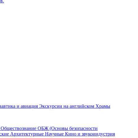
в.
автика и авиация
Экскурсии на английском
Храмы
а
Обществознание
ОБЖ (Основы безопасности
еские
Архитектурные
Научные
Кино и звукоиндустрия