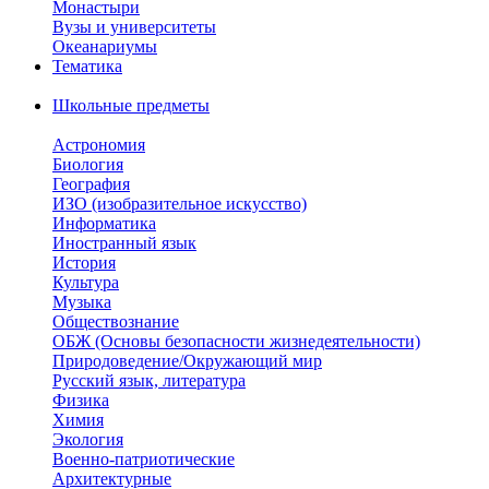
Монастыри
Вузы и университеты
Океанариумы
Тематика
Школьные предметы
Астрономия
Биология
География
ИЗО (изобразительное искусство)
Информатика
Иностранный язык
История
Культура
Музыка
Обществознание
ОБЖ (Основы безопасности жизнедеятельности)
Природоведение/Окружающий мир
Русский язык, литература
Физика
Химия
Экология
Военно-патриотические
Архитектурные