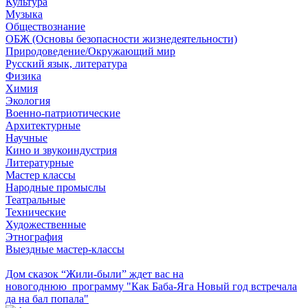
Культура
Музыка
Обществознание
ОБЖ (Основы безопасности жизнедеятельности)
Природоведение/Окружающий мир
Русский язык, литература
Физика
Химия
Экология
Военно-патриотические
Архитектурные
Научные
Кино и звукоиндустрия
Литературные
Мастер классы
Народные промыслы
Театральные
Технические
Художественные
Этнография
Выездные мастер-классы
Дом сказок “Жили-были” ждет вас на
новогоднюю программу "Как Баба-Яга Новый год встречала
да на бал попала"