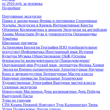
от 2910 руб.
за человека
Подробнее
Популярные экскурсии
Парки и заповедники
Фермы и питомники
Спортивные
Усадьбы
Экскурсии в Кремль
Интерактивные
Квесты
Обзорные
Космонавтика и авиация
Экскурсии на английском
Храмы
Монастыри
Вузы и университеты
Океанариумы
Тематика
Школьные предметы
Астрономия
Биология
География
ИЗО (изобразительное
искусство)
Информатика
Иностранный язык
История
Культура
Музыка
Обществознание
ОБЖ (Основы
безопасности жизнедеятельности)
Природоведение/
Окружающий мир
Русский язык, литература
Физика
Химия
Экология
Военно-патриотические
Архитектурные
Научные
Кино и звукоиндустрия
Литературные
Мастер классы
Народные промыслы
Театральные
Технические
Художественные
Этнография
Выездные мастер-классы
Сезонные экскурсии
Новогодние
Масленица
День космонавтики
День Победы
Выпускной
Пасха
Туры по городам
СПб
Казань
Нижний Новгород
Тула
Калининград
Тверь
Углич
Подмосковье
Другие города