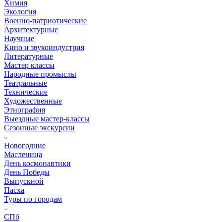
Химия
Экология
Военно-патриотические
Архитектурные
Научные
Кино и звукоиндустрия
Литературные
Мастер классы
Народные промыслы
Театральные
Технические
Художественные
Этнография
Выездные мастер-классы
Сезонные экскурсии
Новогодние
Масленица
День космонавтики
День Победы
Выпускной
Пасха
Туры по городам
СПб