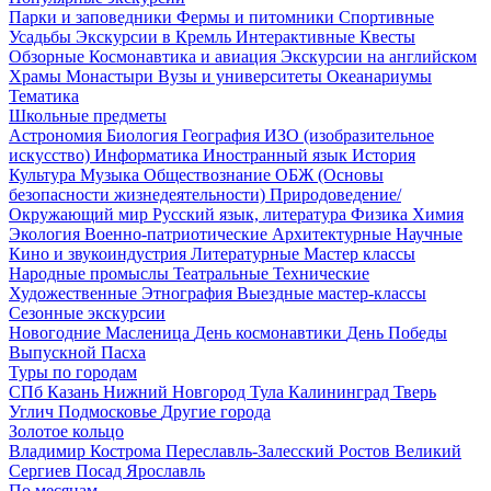
Парки и заповедники
Фермы и питомники
Спортивные
Усадьбы
Экскурсии в Кремль
Интерактивные
Квесты
Обзорные
Космонавтика и авиация
Экскурсии на английском
Храмы
Монастыри
Вузы и университеты
Океанариумы
Тематика
Школьные предметы
Астрономия
Биология
География
ИЗО (изобразительное
искусство)
Информатика
Иностранный язык
История
Культура
Музыка
Обществознание
ОБЖ (Основы
безопасности жизнедеятельности)
Природоведение/
Окружающий мир
Русский язык, литература
Физика
Химия
Экология
Военно-патриотические
Архитектурные
Научные
Кино и звукоиндустрия
Литературные
Мастер классы
Народные промыслы
Театральные
Технические
Художественные
Этнография
Выездные мастер-классы
Сезонные экскурсии
Новогодние
Масленица
День космонавтики
День Победы
Выпускной
Пасха
Туры по городам
СПб
Казань
Нижний Новгород
Тула
Калининград
Тверь
Углич
Подмосковье
Другие города
Золотое кольцо
Владимир
Кострома
Переславль-Залесский
Ростов Великий
Сергиев Посад
Ярославль
По месяцам