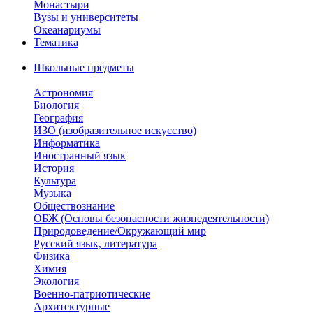
Монастыри
Вузы и университеты
Океанариумы
Тематика
Школьные предметы
Астрономия
Биология
География
ИЗО (изобразительное искусство)
Информатика
Иностранный язык
История
Культура
Музыка
Обществознание
ОБЖ (Основы безопасности жизнедеятельности)
Природоведение/Окружающий мир
Русский язык, литература
Физика
Химия
Экология
Военно-патриотические
Архитектурные