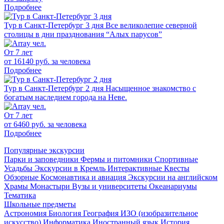
Подробнее
Тур в Санкт-Петербург 3 дня
Все великолепие северной
столицы в дни празднования “Алых парусов”
От 7 лет
от 16140 руб.
за человека
Подробнее
Тур в Санкт-Петербург 2 дня
Насыщенное знакомство с
богатым наследием города на Неве.
От 7 лет
от 6460 руб.
за человека
Подробнее
Популярные экскурсии
Парки и заповедники
Фермы и питомники
Спортивные
Усадьбы
Экскурсии в Кремль
Интерактивные
Квесты
Обзорные
Космонавтика и авиация
Экскурсии на английском
Храмы
Монастыри
Вузы и университеты
Океанариумы
Тематика
Школьные предметы
Астрономия
Биология
География
ИЗО (изобразительное
искусство)
Информатика
Иностранный язык
История