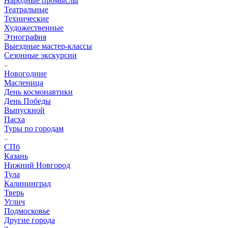
Народные промыслы
Театральные
Технические
Художественные
Этнография
Выездные мастер-классы
Сезонные экскурсии
Новогодние
Масленица
День космонавтики
День Победы
Выпускной
Пасха
Туры по городам
СПб
Казань
Нижний Новгород
Тула
Калининград
Тверь
Углич
Подмосковье
Другие города