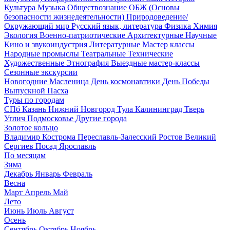
Культура
Музыка
Обществознание
ОБЖ (Основы
безопасности жизнедеятельности)
Природоведение/
Окружающий мир
Русский язык, литература
Физика
Химия
Экология
Военно-патриотические
Архитектурные
Научные
Кино и звукоиндустрия
Литературные
Мастер классы
Народные промыслы
Театральные
Технические
Художественные
Этнография
Выездные мастер-классы
Сезонные экскурсии
Новогодние
Масленица
День космонавтики
День Победы
Выпускной
Пасха
Туры по городам
СПб
Казань
Нижний Новгород
Тула
Калининград
Тверь
Углич
Подмосковье
Другие города
Золотое кольцо
Владимир
Кострома
Переславль-Залесский
Ростов Великий
Сергиев Посад
Ярославль
По месяцам
Зима
Декабрь
Январь
Февраль
Весна
Март
Апрель
Май
Лето
Июнь
Июль
Август
Осень
Сентябрь
Октябрь
Ноябрь