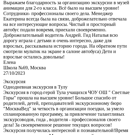
Выражаем благодарность за организацию экскурсии в музей
анимации для 2-го класса. Всё было на высшем уровне!
Сотрудники- профессионалы своего дела. Менеджер
Екатерина всегда была на связи, доброжелательно отвечала
на все интересующие вопросы. Чистый и просторный
автобус подали вовремя, приехали своевременно.
Доброжелательный водитель Андрей. Гид Наталья всю
дорогу играла с детьми и очень интересно, даже для
взрослых, рассказывала историю города. На обратном пути
смотрели мультик на экране в салоне автобуса) Дети и
взрослые остались довольны!
Елена
Школа №69, Москва
27/10/2023
Экскурсия
Однодневная экскурсия в Тулу
Экскурсия в город-герой Тула учащихся ЧОУ ОШ " Светлые
Горы" прошла на высшем уровне! Большое спасибо от
родителей, детей, преподавателей экскурсионному бюро
"МоскваВед" за четкость в организации поездки, за умело
спланированную программу, за привлечение талантливых
экскурсоводов, гида , водителя - профессионалов своего
дела! За своевременное решение текущих вопросов!
Экскурсия получилась интересной и познавательной!Время