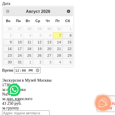
Дата
Август
2026
Вс
Пн
Вт
Ср
Чт
Пт
Сб
26
27
28
29
30
31
1
2
3
4
5
6
7
8
9
10
11
12
13
14
15
16
17
18
19
20
21
22
23
24
25
26
27
28
29
30
31
1
2
3
4
5
Время
Экскурсия в Музей Москвы
1730
руб.
за школьника
NaN
руб.
за доп. взрослого
WhatsApp
43 250
руб.
за группу