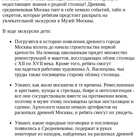
недостающие знания о родной столице! Древняя,
средневековая Москва таит в себе немало событий, тайн и
секретов, которые ребятам предстоит раскрыть на
увлекательной экскурсии в Музей Москвы.
В ходе экскурсии дети:
Погрузятся в историю появления древнего города
Москвы вплоть до начала строительства первой
крепости. На помощь школьникам придет множество
реконструкций и макетов, воссоздающих облик столицы
с XII по XVII века. Кроме того, ребята смогут
насладиться работами художника А. Васнецова, чьи
труды также посвящены старому облику столицы.
Узнают, как жили москвичи в те времена. Ремесленники
и крестьяне, купцы и стрельцы, бояре и интеллигенция -
все они сосуществовали вместе на протяжении веков,
поэтому в музее этому посвящены целые инсталляции и
сценки. Археологи нашли немало артефактов на
раскопках древней Москвы, и ребята смогут их увидеть.
Узнают, какие народные поговорки и пословицы
появились в Средневековье, подержат в руках
некоторые из находок, найденных на раскопках древней