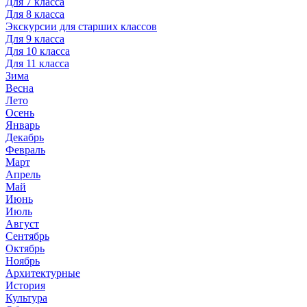
Для 7 класса
Для 8 класса
Экскурсии для старших классов
Для 9 класса
Для 10 класса
Для 11 класса
Зима
Весна
Лето
Осень
Январь
Декабрь
Февраль
Март
Апрель
Май
Июнь
Июль
Август
Сентябрь
Октябрь
Ноябрь
Архитектурные
История
Культура