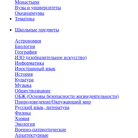
Монастыри
Вузы и университеты
Океанариумы
Тематика
Школьные предметы
Астрономия
Биология
География
ИЗО (изобразительное искусство)
Информатика
Иностранный язык
История
Культура
Музыка
Обществознание
ОБЖ (Основы безопасности жизнедеятельности)
Природоведение/Окружающий мир
Русский язык, литература
Физика
Химия
Экология
Военно-патриотические
Архитектурные