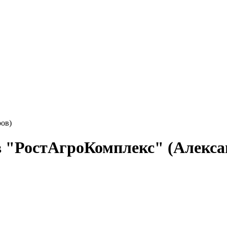
ов)
в "РостАгроКомплекс" (Алекса