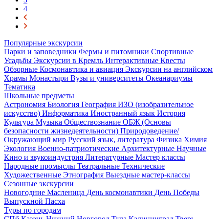
4
Популярные экскурсии
Парки и заповедники
Фермы и питомники
Спортивные
Усадьбы
Экскурсии в Кремль
Интерактивные
Квесты
Обзорные
Космонавтика и авиация
Экскурсии на английском
Храмы
Монастыри
Вузы и университеты
Океанариумы
Тематика
Школьные предметы
Астрономия
Биология
География
ИЗО (изобразительное
искусство)
Информатика
Иностранный язык
История
Культура
Музыка
Обществознание
ОБЖ (Основы
безопасности жизнедеятельности)
Природоведение/
Окружающий мир
Русский язык, литература
Физика
Химия
Экология
Военно-патриотические
Архитектурные
Научные
Кино и звукоиндустрия
Литературные
Мастер классы
Народные промыслы
Театральные
Технические
Художественные
Этнография
Выездные мастер-классы
Сезонные экскурсии
Новогодние
Масленица
День космонавтики
День Победы
Выпускной
Пасха
Туры по городам
СПб
Казань
Нижний Новгород
Тула
Калининград
Тверь