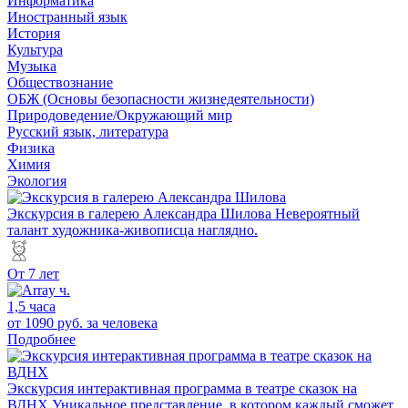
Информатика
Иностранный язык
История
Культура
Музыка
Обществознание
ОБЖ (Основы безопасности жизнедеятельности)
Природоведение/Окружающий мир
Русский язык, литература
Физика
Химия
Экология
Экскурсия в галерею Александра Шилова
Невероятный
талант художника-живописца наглядно.
От 7 лет
1,5 часа
от 1090 руб.
за человека
Подробнее
Экскурсия интерактивная программа в театре сказок на
ВДНХ
Уникальное представление, в котором каждый сможет