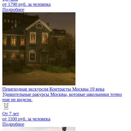
от 1790 руб.
за человека
Подробнее
Пешеходная экскурсия Контрасты Москвы 19 века
Удивительные ракурсы Москвы, которые школьники точно
еще не видели.
От 7 лет
от 1100 руб.
за человека
Подробнее