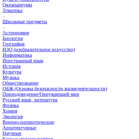
Океанариумы
Тематика
Школьные предметы
Астрономия
Биология
География
ИЗО (изобразительное искусство)
Информатика
Иностранный язык
История
Культура
Музыка
Обществознание
ОБЖ (Основы безопасности жизнедеятельности)
Природоведение/Окружающий мир
Русский язык, литература
Физика
Химия
Экология
Военно-патриотические
Архитектурные
Научные
Кино и звукоиндустрия