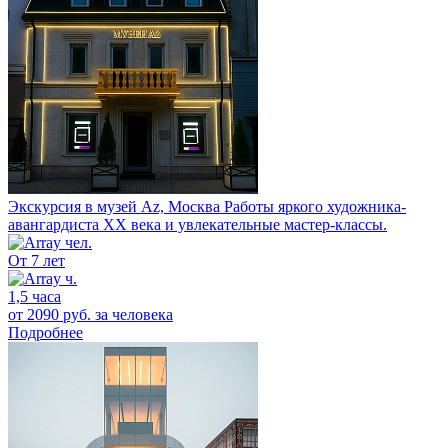
Экскурсия в музей Az, Москва
Работы яркого художника-
авангардиста XX века и увлекательные мастер-классы.
От 7 лет
1,5 часа
от 2090 руб.
за человека
Подробнее