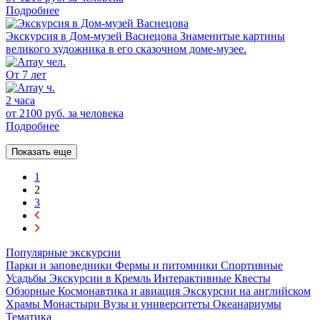
Подробнее
Экскурсия в Дом-музей Васнецова
Знаменитые картины
великого художника в его сказочном доме-музее.
От 7 лет
2 часа
от 2100 руб.
за человека
Подробнее
Показать еще
1
2
3
Популярные экскурсии
Парки и заповедники
Фермы и питомники
Спортивные
Усадьбы
Экскурсии в Кремль
Интерактивные
Квесты
Обзорные
Космонавтика и авиация
Экскурсии на английском
Храмы
Монастыри
Вузы и университеты
Океанариумы
Тематика