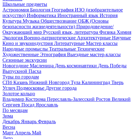
Школьные предметы
Астрономия
Биология
География
ИЗО (изобразительное
искусство)
Информатика
Иностранный язык
История
Культура
Музыка
Обществознание
ОБЖ (Основы
безопасности жизнедеятельности)
Природоведение/
Окружающий мир
Русский язык, литература
Физика
Химия
Экология
Военно-патриотические
Архитектурные
Научные
Кино и звукоиндустрия
Литературные
Мастер классы
Народные промыслы
Театральные
Технические
Художественные
Этнография
Выездные мастер-классы
Сезонные экскурсии
Новогодние
Масленица
День космонавтики
День Победы
Выпускной
Пасха
Туры по городам
СПб
Казань
Нижний Новгород
Тула
Калининград
Тверь
Углич
Подмосковье
Другие города
Золотое кольцо
Владимир
Кострома
Переславль-Залесский
Ростов Великий
Сергиев Посад
Ярославль
По месяцам
Зима
Декабрь
Январь
Февраль
Весна
Март
Апрель
Май
Лето