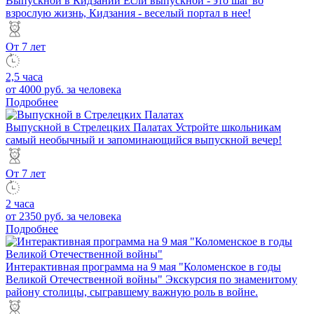
Выпускной в Кидзании
Если выпускной - это шаг во
взрослую жизнь, Кидзания - веселый портал в нее!
От 7 лет
2,5 часа
от 4000 руб.
за человека
Подробнее
Выпускной в Стрелецких Палатах
Устройте школьникам
самый необычный и запоминающийся выпускной вечер!
От 7 лет
2 часа
от 2350 руб.
за человека
Подробнее
Интерактивная программа на 9 мая "Коломенское в годы
Великой Отечественной войны"
Экскурсия по знаменитому
району столицы, сыгравшему важную роль в войне.