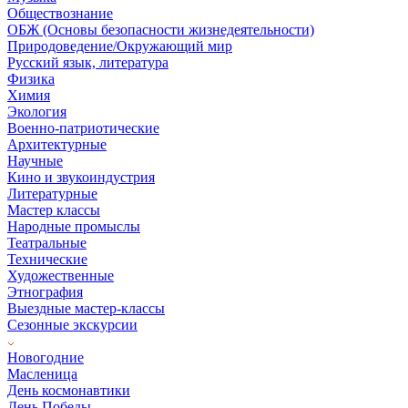
Обществознание
ОБЖ (Основы безопасности жизнедеятельности)
Природоведение/Окружающий мир
Русский язык, литература
Физика
Химия
Экология
Военно-патриотические
Архитектурные
Научные
Кино и звукоиндустрия
Литературные
Мастер классы
Народные промыслы
Театральные
Технические
Художественные
Этнография
Выездные мастер-классы
Сезонные экскурсии
Новогодние
Масленица
День космонавтики
День Победы