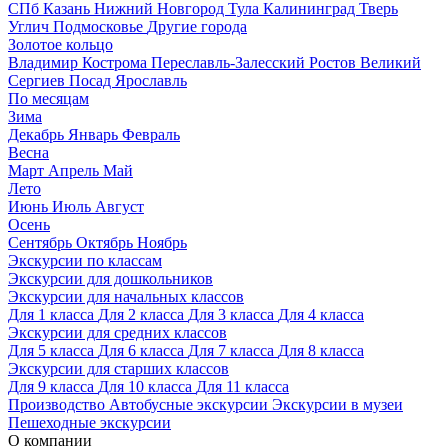
СПб
Казань
Нижний Новгород
Тула
Калининград
Тверь
Углич
Подмосковье
Другие города
Золотое кольцо
Владимир
Кострома
Переславль-Залесский
Ростов Великий
Сергиев Посад
Ярославль
По месяцам
Зима
Декабрь
Январь
Февраль
Весна
Март
Апрель
Май
Лето
Июнь
Июль
Август
Осень
Сентябрь
Октябрь
Ноябрь
Экскурсии по классам
Экскурсии для дошкольников
Экскурсии для начальных классов
Для 1 класса
Для 2 класса
Для 3 класса
Для 4 класса
Экскурсии для средних классов
Для 5 класса
Для 6 класса
Для 7 класса
Для 8 класса
Экскурсии для старших классов
Для 9 класса
Для 10 класса
Для 11 класса
Производство
Автобусные экскурсии
Экскурсии в музеи
Пешеходные экскурсии
О компании