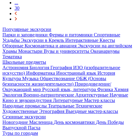
...
30
Популярные экскурсии
Парки и заповедники
Фермы и питомники
Спортивные
Усадьбы
Экскурсии в Кремль
Интерактивные
Квесты
Обзорные
Космонавтика и авиация
Экскурсии на английском
Храмы
Монастыри
Вузы и университеты
Океанариумы
Тематика
Школьные предметы
Астрономия
Биология
География
ИЗО (изобразительное
искусство)
Информатика
Иностранный язык
История
Культура
Музыка
Обществознание
ОБЖ (Основы
безопасности жизнедеятельности)
Природоведение/
Окружающий мир
Русский язык, литература
Физика
Химия
Экология
Военно-патриотические
Архитектурные
Научные
Кино и звукоиндустрия
Литературные
Мастер классы
Народные промыслы
Театральные
Технические
Художественные
Этнография
Выездные мастер-классы
Сезонные экскурсии
Новогодние
Масленица
День космонавтики
День Победы
Выпускной
Пасха
Туры по городам