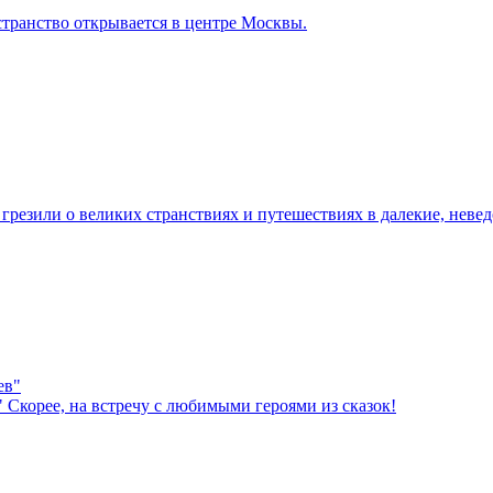
транство открывается в центре Москвы.
грезили о великих странствиях и путешествиях в далекие, неве
"
Скорее, на встречу с любимыми героями из сказок!