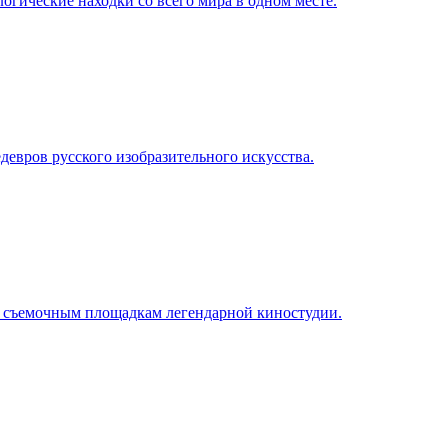
огические находки со всего мира в одном месте.
евров русского изобразительного искусства.
и съемочным площадкам легендарной киностудии.