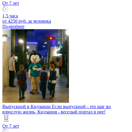
От 7 лет
1,5 часа
от 4250 руб.
за человека
Подробнее
Выпускной в Кидзании
Если выпускной - это шаг во
взрослую жизнь, Кидзания - веселый портал в нее!
От 7 лет