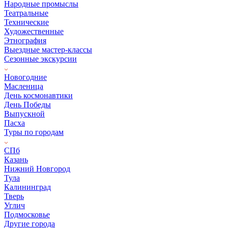
Народные промыслы
Театральные
Технические
Художественные
Этнография
Выездные мастер-классы
Сезонные экскурсии
Новогодние
Масленица
День космонавтики
День Победы
Выпускной
Пасха
Туры по городам
СПб
Казань
Нижний Новгород
Тула
Калининград
Тверь
Углич
Подмосковье
Другие города