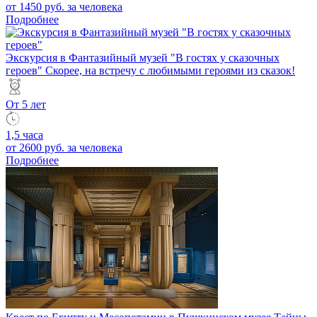
от 1450 руб.
за человека
Подробнее
Экскурсия в Фантазийный музей "В гостях у сказочных
героев"
Скорее, на встречу с любимыми героями из сказок!
От 5 лет
1,5 часа
от 2600 руб.
за человека
Подробнее