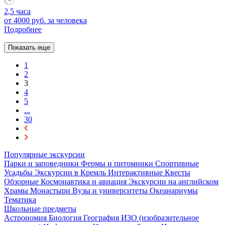
2,5 часа
от 4000 руб.
за человека
Подробнее
Показать еще
1
2
3
4
5
...
30
Популярные экскурсии
Парки и заповедники
Фермы и питомники
Спортивные
Усадьбы
Экскурсии в Кремль
Интерактивные
Квесты
Обзорные
Космонавтика и авиация
Экскурсии на английском
Храмы
Монастыри
Вузы и университеты
Океанариумы
Тематика
Школьные предметы
Астрономия
Биология
География
ИЗО (изобразительное