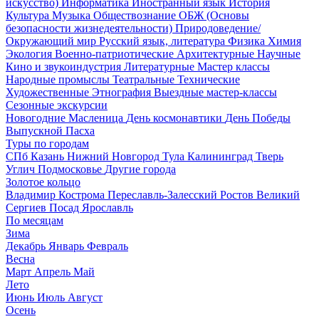
искусство)
Информатика
Иностранный язык
История
Культура
Музыка
Обществознание
ОБЖ (Основы
безопасности жизнедеятельности)
Природоведение/
Окружающий мир
Русский язык, литература
Физика
Химия
Экология
Военно-патриотические
Архитектурные
Научные
Кино и звукоиндустрия
Литературные
Мастер классы
Народные промыслы
Театральные
Технические
Художественные
Этнография
Выездные мастер-классы
Сезонные экскурсии
Новогодние
Масленица
День космонавтики
День Победы
Выпускной
Пасха
Туры по городам
СПб
Казань
Нижний Новгород
Тула
Калининград
Тверь
Углич
Подмосковье
Другие города
Золотое кольцо
Владимир
Кострома
Переславль-Залесский
Ростов Великий
Сергиев Посад
Ярославль
По месяцам
Зима
Декабрь
Январь
Февраль
Весна
Март
Апрель
Май
Лето
Июнь
Июль
Август
Осень