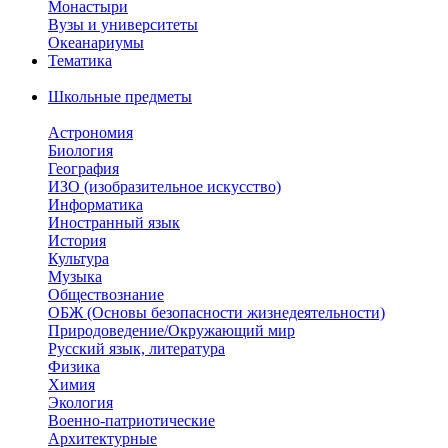
Монастыри
Вузы и университеты
Океанариумы
Тематика
Школьные предметы
Астрономия
Биология
География
ИЗО (изобразительное искусство)
Информатика
Иностранный язык
История
Культура
Музыка
Обществознание
ОБЖ (Основы безопасности жизнедеятельности)
Природоведение/Окружающий мир
Русский язык, литература
Физика
Химия
Экология
Военно-патриотические
Архитектурные