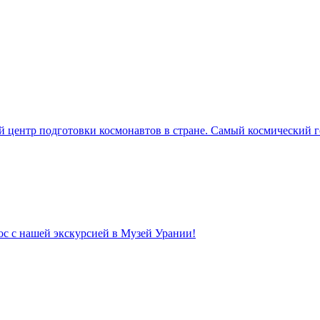
 центр подготовки космонавтов в стране. Самый космический г
ос с нашей экскурсией в Музей Урании!