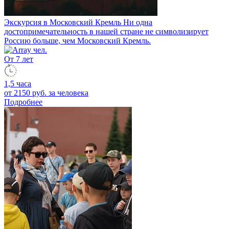
Экскурсия в Московский Кремль
Ни одна
достопримечательность в нашей стране не символизирует
Россию больше, чем Московский Кремль.
От 7 лет
1,5 часа
от 2150 руб.
за человека
Подробнее