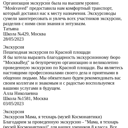
Организация экскурсии была на высшем уровне.
"Moskvaved" предоставила нам комфортный транспорт,
который доставил нас к месту назначения. Экскурсоводы
сумели заинтересовать и увлечь всех участников экскурсии,
разделив с ними свои знания и энтузиазм.
Татьяна
Школа №429, Москва
28/05/2023
Экскурсия
Пешеходная экскурсия по Красной площади
Я бы хотела выразить благодарность экскурсионному бюро
"МоскваВед" за безупречную организацию и великолепно
проведенную экскурсию по Красной площади. Вы являетесь
настоящими профессионалами своего дела и приятными в
общении людьми. Мы обязательно будем рекомендовать вас
своим коллегам и знакомым и с радостью воспользуемся
вашими услугами в будущем.
Алла Николаевна
Школа №1581, Москва
03/05/2023
Экскурсия
Экскурсия Мама, я технарь (музей Космонавтики)
Благодарим за проведенную экскурсию - "Мама, я технарь
(музей Космонавтики)" для наших учеников 8 класса. Все