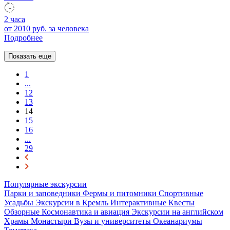
2 часа
от 2010 руб.
за человека
Подробнее
Показать еще
1
...
12
13
14
15
16
...
29
Популярные экскурсии
Парки и заповедники
Фермы и питомники
Спортивные
Усадьбы
Экскурсии в Кремль
Интерактивные
Квесты
Обзорные
Космонавтика и авиация
Экскурсии на английском
Храмы
Монастыри
Вузы и университеты
Океанариумы