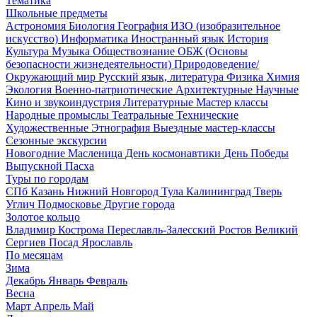
Тематика
Школьные предметы
Астрономия
Биология
География
ИЗО (изобразительное
искусство)
Информатика
Иностранный язык
История
Культура
Музыка
Обществознание
ОБЖ (Основы
безопасности жизнедеятельности)
Природоведение/
Окружающий мир
Русский язык, литература
Физика
Химия
Экология
Военно-патриотические
Архитектурные
Научные
Кино и звукоиндустрия
Литературные
Мастер классы
Народные промыслы
Театральные
Технические
Художественные
Этнография
Выездные мастер-классы
Сезонные экскурсии
Новогодние
Масленица
День космонавтики
День Победы
Выпускной
Пасха
Туры по городам
СПб
Казань
Нижний Новгород
Тула
Калининград
Тверь
Углич
Подмосковье
Другие города
Золотое кольцо
Владимир
Кострома
Переславль-Залесский
Ростов Великий
Сергиев Посад
Ярославль
По месяцам
Зима
Декабрь
Январь
Февраль
Весна
Март
Апрель
Май